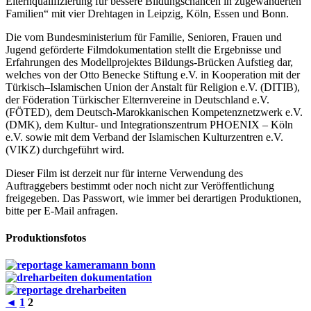
Elternqualifizierung für bessere Bildungschancen in zugewanderten
Familien“ mit vier Drehtagen in Leipzig, Köln, Essen und Bonn.
Die vom Bundesministerium für Familie, Senioren, Frauen und
Jugend geförderte Filmdokumentation stellt die Ergebnisse und
Erfahrungen des Modellprojektes Bildungs-Brücken Aufstieg dar,
welches von der Otto Benecke Stiftung e.V. in Kooperation mit der
Türkisch–Islamischen Union der Anstalt für Religion e.V. (DITIB),
der Föderation Türkischer Elternvereine in Deutschland e.V.
(FÖTED), dem Deutsch-Marokkanischen Kompetenznetzwerk e.V.
(DMK), dem Kultur- und Integrationszentrum PHOENIX – Köln
e.V. sowie mit dem Verband der Islamischen Kulturzentren e.V.
(VIKZ) durchgeführt wird.
Dieser Film ist derzeit nur für interne Verwendung des
Auftraggebers bestimmt oder noch nicht zur Veröffentlichung
freigegeben. Das Passwort, wie immer bei derartigen Produktionen,
bitte per E-Mail anfragen.
Produktionsfotos
◄
1
2