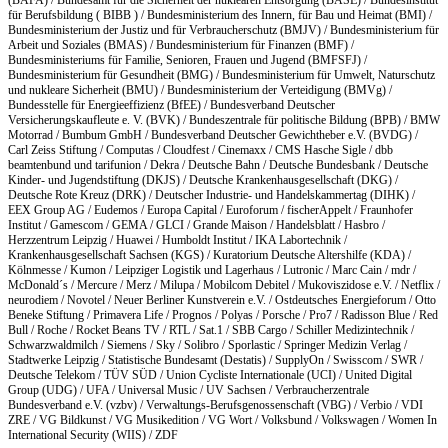
für Berufsbildung ( BIBB ) / Bundesministerium des Innern, für Bau und Heimat (BMI) /
Bundesministerium der Justiz und für Verbraucherschutz (BMJV) / Bundesministerium für
Arbeit und Soziales (BMAS) / Bundesministerium für Finanzen (BMF) /
Bundesministeriums für Familie, Senioren, Frauen und Jugend (BMFSFJ) /
Bundesministerium für Gesundheit (BMG) / Bundesministerium für Umwelt, Naturschutz
und nukleare Sicherheit (BMU) / Bundesministerium der Verteidigung (BMVg) /
Bundesstelle für Energieeffizienz (BfEE) / Bundesverband Deutscher
Versicherungskaufleute e. V. (BVK) / Bundeszentrale für politische Bildung (BPB) / BMW
Motorrad / Bumbum GmbH / Bundesverband Deutscher Gewichtheber e.V. (BVDG) /
Carl Zeiss Stiftung / Computas / Cloudfest / Cinemaxx / CMS Hasche Sigle / dbb
beamtenbund und tarifunion / Dekra / Deutsche Bahn / Deutsche Bundesbank / Deutsche
Kinder- und Jugendstiftung (DKJS) / Deutsche Krankenhausgesellschaft (DKG) /
Deutsche Rote Kreuz (DRK) / Deutscher Industrie- und Handelskammertag (DIHK) /
EEX Group AG / Eudemos / Europa Capital / Euroforum / fischerAppelt / Fraunhofer
Institut / Gamescom / GEMA / GLCI / Grande Maison / Handelsblatt / Hasbro /
Herzzentrum Leipzig / Huawei / Humboldt Institut / IKA Labortechnik /
Krankenhausgesellschaft Sachsen (KGS) / Kuratorium Deutsche Altershilfe (KDA) /
Kölnmesse / Kumon / Leipziger Logistik und Lagerhaus / Lutronic / Marc Cain / mdr /
McDonald´s / Mercure / Merz / Milupa / Mobilcom Debitel / Mukoviszidose e.V. / Netflix /
neurodiem / Novotel / Neuer Berliner Kunstverein e.V. / Ostdeutsches Energieforum / Otto
Beneke Stiftung / Primavera Life / Prognos / Polyas / Porsche / Pro7 / Radisson Blue / Red
Bull / Roche / Rocket Beans TV / RTL / Sat.1 / SBB Cargo / Schiller Medizintechnik /
Schwarzwaldmilch / Siemens / Sky / Solibro / Sporlastic / Springer Medizin Verlag /
Stadtwerke Leipzig / Statistische Bundesamt (Destatis) / SupplyOn / Swisscom / SWR /
Deutsche Telekom / TÜV SÜD / Union Cycliste Internationale (UCI) / United Digital
Group (UDG) / UFA / Universal Music / UV Sachsen / Verbraucherzentrale
Bundesverband e.V. (vzbv) / Verwaltungs-Berufsgenossenschaft (VBG) / Verbio / VDI
ZRE / VG Bildkunst / VG Musikedition / VG Wort / Volksbund / Volkswagen / Women In
International Security (WIIS) / ZDF