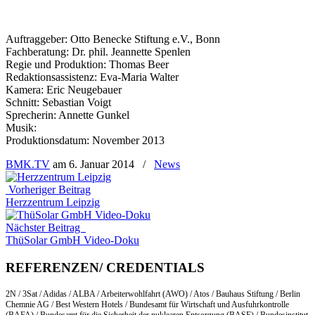
Auftraggeber: Otto Benecke Stiftung e.V., Bonn
Fachberatung: Dr. phil. Jeannette Spenlen
Regie und Produktion: Thomas Beer
Redaktionsassistenz: Eva-Maria Walter
Kamera: Eric Neugebauer
Schnitt: Sebastian Voigt
Sprecherin: Annette Gunkel
Musik:
Produktionsdatum: November 2013
BMK.TV
am
6. Januar 2014
/
News
Vorheriger Beitrag
Herzzentrum Leipzig
Nächster Beitrag
ThüSolar GmbH Video-Doku
REFERENZEN/ CREDENTIALS
2N / 3Sat / Adidas / ALBA / Arbeiterwohlfahrt (AWO) / Atos / Bauhaus Stiftung / Berlin
Chemnie AG / Best Western Hotels / Bundesamt für Wirtschaft und Ausfuhrkontrolle
(BAFA) / Bundesamt für die Sicherheit der nuklearen Entsorgung (BASE) / Bundesinstitut