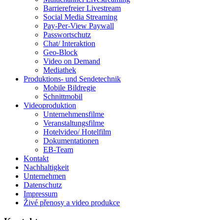
Barrierefreier Livestream
Social Media Streaming
Pay-Per-View Paywall
Passwortschutz
Chat/ Interaktion
Geo-Block
Video on Demand
Mediathek
Produktions- und Sendetechnik
Mobile Bildregie
Schnittmobil
Videoproduktion
Unternehmensfilme
Veranstaltungsfilme
Hotelvideo/ Hotelfilm
Dokumentationen
EB-Team
Kontakt
Nachhaltigkeit
Unternehmen
Datenschutz
Impressum
Živé přenosy a video produkce