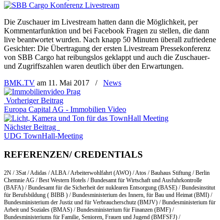
Die Zuschauer im Livestream hatten dann die Möglichkeit, per
Kommentarfunktion und bei Facebook Fragen zu stellen, die dann
live beantwortet wurden. Nach knapp 50 Minuten überall zufriedene
Gesichter: Die Übertragung der ersten Livestream Pressekonferenz
von SBB Cargo hat reibungslos geklappt und auch die Zuschauer-
und Zugriffszahlen waren deutlich über den Erwartungen.
BMK.TV
am
11. Mai 2017
/
News
Vorheriger Beitrag
Europa Capital AG - Immobilien Video
Nächster Beitrag
UDG TownHall-Meeting
REFERENZEN/ CREDENTIALS
2N / 3Sat / Adidas / ALBA / Arbeiterwohlfahrt (AWO) / Atos / Bauhaus Stiftung / Berlin
Chemnie AG / Best Western Hotels / Bundesamt für Wirtschaft und Ausfuhrkontrolle
(BAFA) / Bundesamt für die Sicherheit der nuklearen Entsorgung (BASE) / Bundesinstitut
für Berufsbildung ( BIBB ) / Bundesministerium des Innern, für Bau und Heimat (BMI) /
Bundesministerium der Justiz und für Verbraucherschutz (BMJV) / Bundesministerium für
Arbeit und Soziales (BMAS) / Bundesministerium für Finanzen (BMF) /
Bundesministeriums für Familie, Senioren, Frauen und Jugend (BMFSFJ) /