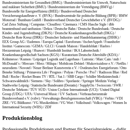
Bundesministerium für Gesundheit (BMG) / Bundesministerium für Umwelt, Naturschutz
und nukleare Sicherheit (BMU) / Bundesministerium der Verteidigung (BMVg) /
Bundesstelle für Energieeffizienz (BfEE) / Bundesverband Deutscher
Versicherungskaufleute e. V. (BVK) / Bundeszentrale für politische Bildung (BPB) / BMW
Motorrad / Bumbum GmbH / Bundesverband Deutscher Gewichtheber e.V. (BVDG) /
Carl Zeiss Stiftung / Computas / Cloudfest / Cinemaxx / CMS Hasche Sigle / dbb
beamtenbund und tarifunion / Dekra / Deutsche Bahn / Deutsche Bundesbank / Deutsche
Kinder- und Jugendstiftung (DKJS) / Deutsche Krankenhausgesellschaft (DKG) /
Deutsche Rote Kreuz (DRK) / Deutscher Industrie- und Handelskammertag (DIHK) /
EEX Group AG / Eudemos / Europa Capital / Euroforum / fischerAppelt / Fraunhofer
Institut / Gamescom / GEMA / GLCI / Grande Maison / Handelsblatt / Hasbro /
Herzzentrum Leipzig / Huawei / Humboldt Institut / IKA Labortechnik /
Krankenhausgesellschaft Sachsen (KGS) / Kuratorium Deutsche Altershilfe (KDA) /
Kölnmesse / Kumon / Leipziger Logistik und Lagerhaus / Lutronic / Marc Cain / mdr /
McDonald´s / Mercure / Merz / Milupa / Mobilcom Debitel / Mukoviszidose e.V. / Netflix /
neurodiem / Novotel / Neuer Berliner Kunstverein e.V. / Ostdeutsches Energieforum / Otto
Beneke Stiftung / Primavera Life / Prognos / Polyas / Porsche / Pro7 / Radisson Blue / Red
Bull / Roche / Rocket Beans TV / RTL / Sat.1 / SBB Cargo / Schiller Medizintechnik /
Schwarzwaldmilch / Siemens / Sky / Solibro / Sporlastic / Springer Medizin Verlag /
Stadtwerke Leipzig / Statistische Bundesamt (Destatis) / SupplyOn / Swisscom / SWR /
Deutsche Telekom / TÜV SÜD / Union Cycliste Internationale (UCI) / United Digital
Group (UDG) / UFA / Universal Music / UV Sachsen / Verbraucherzentrale
Bundesverband e.V. (vzbv) / Verwaltungs-Berufsgenossenschaft (VBG) / Verbio / VDI
ZRE / VG Bildkunst / VG Musikedition / VG Wort / Volksbund / Volkswagen / Women In
International Security (WIIS) / ZDF
Produktionsblog
Professionelle Produktionen und Partner für Spezialprojekte – dafür