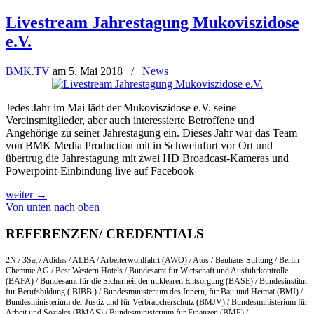
Livestream Jahrestagung Mukoviszidose
e.V.
BMK.TV
am
5. Mai 2018
/
News
Jedes Jahr im Mai lädt der Mukoviszidose e.V. seine
Vereinsmitglieder, aber auch interessierte Betroffene und
Angehörige zu seiner Jahrestagung ein. Dieses Jahr war das Team
von BMK Media Production mit in Schweinfurt vor Ort und
übertrug die Jahrestagung mit zwei HD Broadcast-Kameras und
Powerpoint-Einbindung live auf Facebook
weiter
→
Von unten nach oben
REFERENZEN/ CREDENTIALS
2N / 3Sat / Adidas / ALBA / Arbeiterwohlfahrt (AWO) / Atos / Bauhaus Stiftung / Berlin
Chemnie AG / Best Western Hotels / Bundesamt für Wirtschaft und Ausfuhrkontrolle
(BAFA) / Bundesamt für die Sicherheit der nuklearen Entsorgung (BASE) / Bundesinstitut
für Berufsbildung ( BIBB ) / Bundesministerium des Innern, für Bau und Heimat (BMI) /
Bundesministerium der Justiz und für Verbraucherschutz (BMJV) / Bundesministerium für
Arbeit und Soziales (BMAS) / Bundesministerium für Finanzen (BMF) /