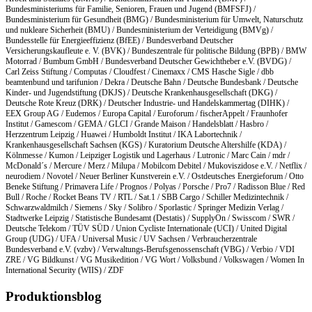
Bundesministeriums für Familie, Senioren, Frauen und Jugend (BMFSFJ) /
Bundesministerium für Gesundheit (BMG) / Bundesministerium für Umwelt, Naturschutz
und nukleare Sicherheit (BMU) / Bundesministerium der Verteidigung (BMVg) /
Bundesstelle für Energieeffizienz (BfEE) / Bundesverband Deutscher
Versicherungskaufleute e. V. (BVK) / Bundeszentrale für politische Bildung (BPB) / BMW
Motorrad / Bumbum GmbH / Bundesverband Deutscher Gewichtheber e.V. (BVDG) /
Carl Zeiss Stiftung / Computas / Cloudfest / Cinemaxx / CMS Hasche Sigle / dbb
beamtenbund und tarifunion / Dekra / Deutsche Bahn / Deutsche Bundesbank / Deutsche
Kinder- und Jugendstiftung (DKJS) / Deutsche Krankenhausgesellschaft (DKG) /
Deutsche Rote Kreuz (DRK) / Deutscher Industrie- und Handelskammertag (DIHK) /
EEX Group AG / Eudemos / Europa Capital / Euroforum / fischerAppelt / Fraunhofer
Institut / Gamescom / GEMA / GLCI / Grande Maison / Handelsblatt / Hasbro /
Herzzentrum Leipzig / Huawei / Humboldt Institut / IKA Labortechnik /
Krankenhausgesellschaft Sachsen (KGS) / Kuratorium Deutsche Altershilfe (KDA) /
Kölnmesse / Kumon / Leipziger Logistik und Lagerhaus / Lutronic / Marc Cain / mdr /
McDonald´s / Mercure / Merz / Milupa / Mobilcom Debitel / Mukoviszidose e.V. / Netflix /
neurodiem / Novotel / Neuer Berliner Kunstverein e.V. / Ostdeutsches Energieforum / Otto
Beneke Stiftung / Primavera Life / Prognos / Polyas / Porsche / Pro7 / Radisson Blue / Red
Bull / Roche / Rocket Beans TV / RTL / Sat.1 / SBB Cargo / Schiller Medizintechnik /
Schwarzwaldmilch / Siemens / Sky / Solibro / Sporlastic / Springer Medizin Verlag /
Stadtwerke Leipzig / Statistische Bundesamt (Destatis) / SupplyOn / Swisscom / SWR /
Deutsche Telekom / TÜV SÜD / Union Cycliste Internationale (UCI) / United Digital
Group (UDG) / UFA / Universal Music / UV Sachsen / Verbraucherzentrale
Bundesverband e.V. (vzbv) / Verwaltungs-Berufsgenossenschaft (VBG) / Verbio / VDI
ZRE / VG Bildkunst / VG Musikedition / VG Wort / Volksbund / Volkswagen / Women In
International Security (WIIS) / ZDF
Produktionsblog